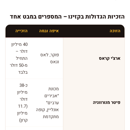
הזכיות הגדולות בקזינו – המספרים במבט אחד
הזוכה
איפה ובמה
הזכייה
40 מיליון
דולר –
פוקר, לאס
ארצ'י קראס
התחיל
וגאס
מ-50 דולר
בלבד
כ-38
מכונת
מיליון
״אבירים
דולר
פיטר מנורווגיה
ערבים״
(11.7
אונליין, קופה
מיליון
מתקדמת
קרון)