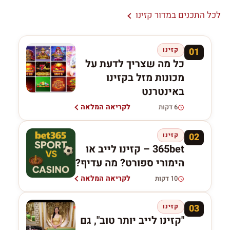
לכל התכנים במדור קזינו
01
קזינו
כל מה שצריך לדעת על
מכונות מזל בקזינו
באינטרנט
לקריאה המלאה
6 דקות
02
קזינו
365bet – קזינו לייב או
הימורי ספורט? מה עדיף?
לקריאה המלאה
10 דקות
03
קזינו
"קזינו לייב יותר טוב", גם