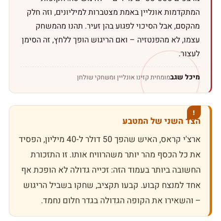
המתקדמות אונליין באמת מצטברות למיליונים, וזה חלק
מהקסם, אבל הסיכוי לפגוע בהן זעיר. תהנו מהמשחק
עצמו, לא מהפנטזיה – ואם הריגוש הופך ללחץ, זה הסימן
לעצור.
מיכל שגב
מומחית קזינו אונליין ומשחקי שולחן
הצד השני של המטבע
ארצ'י קראס, האיש שהפך 50 דולר ל-40 מיליון, הפסיד
את כל הכסף מהר יותר משהרוויח אותו. זו התזכורת
החשובה ביותר בעמוד הזה: זכייה גדולה לא הופכת אף
אחד למנצח קבוע. קבעו תקציב, שחקו בשביל הריגוש
– והשאירו את הקופה הגדולה בגדר חלום נחמד.