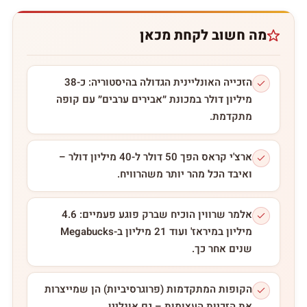
מה חשוב לקחת מכאן
הזכייה האונליינית הגדולה בהיסטוריה: כ-38
מיליון דולר במכונת ״אבירים ערבים״ עם קופה
מתקדמת.
ארצ'י קראס הפך 50 דולר ל-40 מיליון דולר –
ואיבד הכל מהר יותר משהרוויח.
אלמר שרווין הוכיח שברק פוגע פעמיים: 4.6
מיליון במיראז' ועוד 21 מיליון ב-Megabucks
שנים אחר כך.
הקופות המתקדמות (פרוגרסיביות) הן שמייצרות
את הזכיות העצומות – גם אונליין.