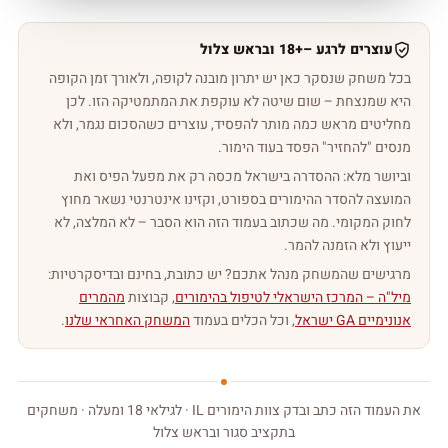
עוצרים לרגע –
18+
‏ ובראש צלול
בכל משחק שנסקר כאן יש יתרון מובנה לקופה, ולאורך זמן הקופה
היא שמנצחת – שום שיטה לא עוקפת את המתמטיקה הזו. לכן
מחליטים מראש כמה מותר להפסיד, עוצרים כשהסכום נגמר, ולא
מנסים "להחזיר" הפסד בעוד הימור.
וביושר מלא: ההסדרה בישראל מכסה רק את מפעל הפיס ואת
המועצה להסדר ההימורים בספורט, וקזינו אינטרנטי נשאר מחוץ
לחוק המקומי. מה שכתוב בעמוד הזה הוא הסבר – לא המלצה, לא
ייעוץ ולא הזמנה להמר.
מרגישים שהמשחק מנהל אתכם? יש כתובת, בחינם ובדיסקרטיות:
מיל"ה – המרכז הישראלי לטיפול בהימורים
, קבוצות
מהמרים
אנונימיים GA ישראל
, וכל הכלים בעמוד
המשחק האחראי שלנו
.
את העמוד הזה כתב ובדק צוות הימורים IL · לגילאי 18 ומעלה · משחקים
בתקציב סגור ובראש צלול