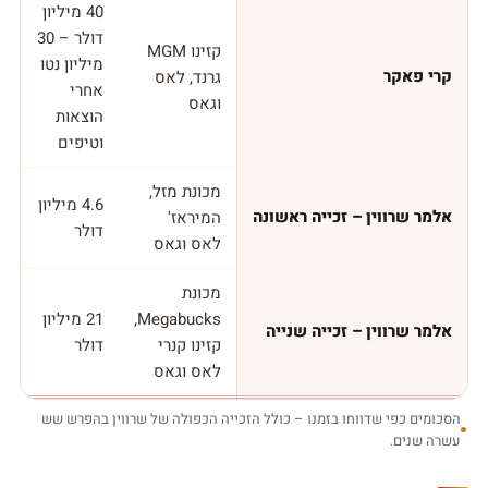
40 מיליון
דולר – 30
קזינו MGM
מיליון נטו
קרי פאקר
גרנד, לאס
אחרי
וגאס
הוצאות
וטיפים
מכונת מזל,
4.6 מיליון
אלמר שרווין – זכייה ראשונה
המיראז'
דולר
לאס וגאס
מכונת
Megabucks,
21 מיליון
אלמר שרווין – זכייה שנייה
קזינו קנרי
דולר
לאס וגאס
הסכומים כפי שדווחו בזמנו – כולל הזכייה הכפולה של שרווין בהפרש שש
עשרה שנים.