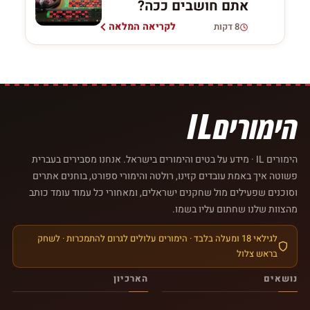
אתם חושבים ככה?
לקריאה המלאה
8 דקות
הימורים IL · מידע על בטים והימורים בישראל. אנחנו מסבירים בעברית
פשוטה איך באמת עובדים קזינו, רולטה והימורי ספורט, בוחנים אתרים
וסוכנים שפעילים מול שחקנים ישראלים, ומאחורי כל עמוד עומד כותב
מהצוות שלנו שחתום עליו בשמו.
לגילאי 18 ומעלה בלבד · הימורים עלולים לגרום להתמכרות · לשחק
בראש צלול
נושאים
הארכיון