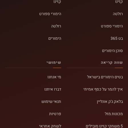
קזינו
קזינו
רולטה
הימורי ספורט
הימורי ספורט
רולטה
בט 365
הימורים
סוכן הימורים
שווה קריאה
שימושי
בטים הימורים בישראל
מי אנחנו
איך להמר על כסף אמיתי
דברו איתנו
בלאק ג'ק אונליין
תנאי שימוש
מכונות מזל
פרטיות
5 משחקי קזינו מובילים
לשחק אחראי