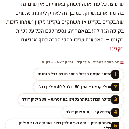
שתרצו. כל עוד אתה משחק באחריות, אין שום נזק
בהימור או במשחק. כמובן, זה לא רק ליהנות: אנשים
שמבקרים בקזינו או משחקים בקזינו מקוון ישמחו לזכות
בקופה הגדולה! במאמר זה, נספר לכם הכל על זכיות
בקזינו – האנשים שזכו בהכי הרבה כסף אי פעם
ב
קזינו
.
מה מחכה בעמוד · 6 פרקים · זמן קריאה ~6 דקות
1
הימור הקזינו הגדול ביותר מנצח בכל הזמנים
2
ארצ'י קראס – הפך 50 דולר ל-40 מיליון דולר
3
הזוכה הגדול ביותר בקזינו באינטרנט – 38 מיליון דולר
4
קרי פאקר – 30 מיליון דולר
אלמר שרווין – זכה ב-5 מיליון דולר. ואז זכה ב-21 מיליון
5
דולר!