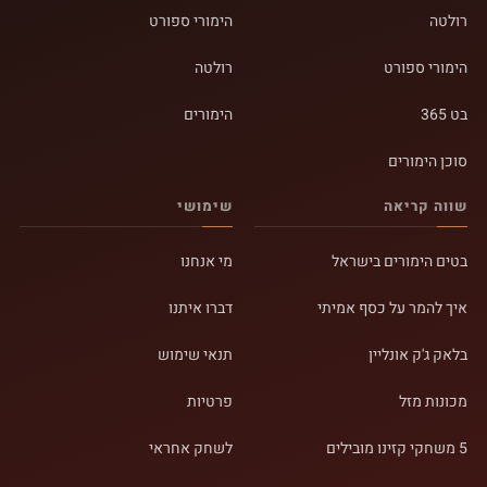
רולטה
הימורי ספורט
הימורי ספורט
רולטה
בט 365
הימורים
סוכן הימורים
שווה קריאה
שימושי
בטים הימורים בישראל
מי אנחנו
איך להמר על כסף אמיתי
דברו איתנו
בלאק ג'ק אונליין
תנאי שימוש
מכונות מזל
פרטיות
5 משחקי קזינו מובילים
לשחק אחראי