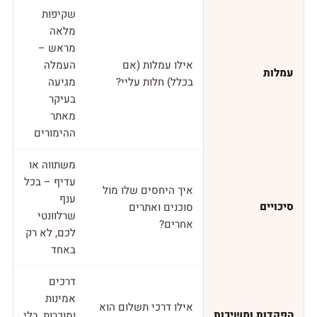
שקיפות
מלאה
מראש –
אילו עמלות (אם
העמלה
עמלות
בכלל) חלות עליי?
מגיעה
בעיקר
מאתר
ההימורים
משתווה או
עדיף – בכל
איך היחסים שלו מול
ענף
סיכויים
סוכנים ואתרים
שרלוונטי
אחרים?
לכם, לא רק
באחד
דרכים
אמינות
אילו דרכי תשלום הוא
הפקדות ומשיכות
ומוכרות, בלי