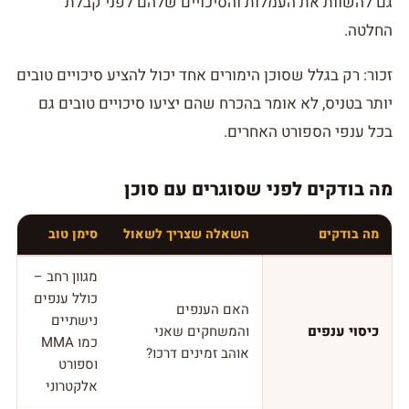
גם להשוות את העמלות והסיכויים שלהם לפני קבלת
החלטה.
זכור: רק בגלל שסוכן הימורים אחד יכול להציע סיכויים טובים
יותר בטניס, לא אומר בהכרח שהם יציעו סיכויים טובים גם
בכל ענפי הספורט האחרים.
מה בודקים לפני שסוגרים עם סוכן
מה בודקים
השאלה שצריך לשאול
סימן טוב
מגוון רחב –
כולל ענפים
האם הענפים
נישתיים
כיסוי ענפים
והמשחקים שאני
כמו MMA
אוהב זמינים דרכו?
וספורט
אלקטרוני