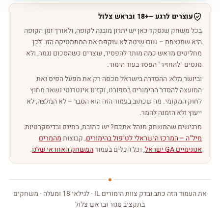
עוצרים לרגע –
18+
‏ ובראש צלול
בכל משחק שנסקר כאן יש יתרון מובנה לקופה, ולאורך זמן הקופה
היא שמנצחת – שום שיטה לא עוקפת את המתמטיקה הזו. לכן
מחליטים מראש כמה מותר להפסיד, עוצרים כשהסכום נגמר, ולא
מנסים "להחזיר" הפסד בעוד הימור.
וביושר מלא: ההסדרה בישראל מכסה רק את מפעל הפיס ואת
המועצה להסדר ההימורים בספורט, וקזינו אינטרנטי נשאר מחוץ
לחוק המקומי. מה שכתוב בעמוד הזה הוא הסבר – לא המלצה, לא
ייעוץ ולא הזמנה להמר.
מרגישים שהמשחק מנהל אתכם? יש כתובת, בחינם ובדיסקרטיות:
מיל"ה – המרכז הישראלי לטיפול בהימורים
, קבוצות
מהמרים
אנונימיים GA ישראל
, וכל הכלים בעמוד
המשחק האחראי שלנו
.
את העמוד הזה כתב ובדק צוות הימורים IL · לגילאי 18 ומעלה · משחקים
בתקציב סגור ובראש צלול