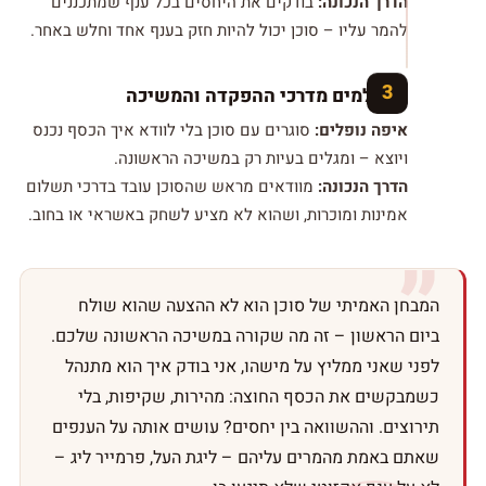
הדרך הנכונה:
בודקים את היחסים בכל ענף שמתכננים
להמר עליו – סוכן יכול להיות חזק בענף אחד וחלש באחר.
מתעלמים מדרכי ההפקדה והמשיכה
איפה נופלים:
סוגרים עם סוכן בלי לוודא איך הכסף נכנס
ויוצא – ומגלים בעיות רק במשיכה הראשונה.
הדרך הנכונה:
מוודאים מראש שהסוכן עובד בדרכי תשלום
אמינות ומוכרות, ושהוא לא מציע לשחק באשראי או בחוב.
המבחן האמיתי של סוכן הוא לא ההצעה שהוא שולח
ביום הראשון – זה מה שקורה במשיכה הראשונה שלכם.
לפני שאני ממליץ על מישהו, אני בודק איך הוא מתנהל
כשמבקשים את הכסף החוצה: מהירות, שקיפות, בלי
תירוצים. וההשוואה בין יחסים? עושים אותה על הענפים
שאתם באמת מהמרים עליהם – ליגת העל, פרמייר ליג –