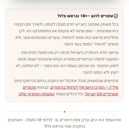
עוצרים לרגע –
18+
‏ ובראש צלול
בכל משחק שנסקר כאן יש יתרון מובנה לקופה, ולאורך זמן הקופה
היא שמנצחת – שום שיטה לא עוקפת את המתמטיקה הזו. לכן
מחליטים מראש כמה מותר להפסיד, עוצרים כשהסכום נגמר, ולא
מנסים "להחזיר" הפסד בעוד הימור.
וביושר מלא: ההסדרה בישראל מכסה רק את מפעל הפיס ואת
המועצה להסדר ההימורים בספורט, וקזינו אינטרנטי נשאר מחוץ
לחוק המקומי. מה שכתוב בעמוד הזה הוא הסבר – לא המלצה, לא
ייעוץ ולא הזמנה להמר.
מרגישים שהמשחק מנהל אתכם? יש כתובת, בחינם ובדיסקרטיות:
מיל"ה – המרכז הישראלי לטיפול בהימורים
, קבוצות
מהמרים
אנונימיים GA ישראל
, וכל הכלים בעמוד
המשחק האחראי שלנו
.
את העמוד הזה כתב ובדק צוות הימורים IL · לגילאי 18 ומעלה · משחקים
בתקציב סגור ובראש צלול