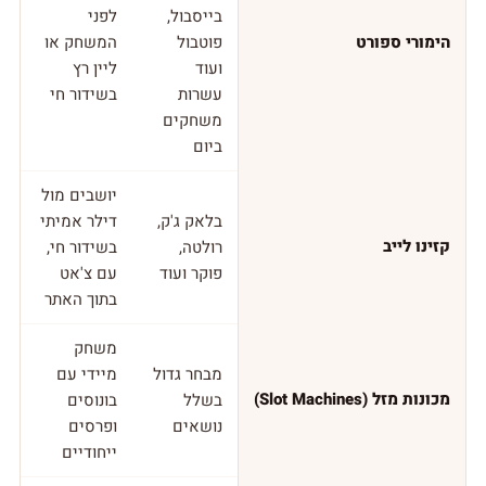
בייסבול,
לפני
הימורי ספורט
פוטבול
המשחק או
ועוד
ליין רץ
עשרות
בשידור חי
משחקים
ביום
יושבים מול
בלאק ג'ק,
דילר אמיתי
קזינו לייב
רולטה,
בשידור חי,
פוקר ועוד
עם צ'אט
בתוך האתר
משחק
מבחר גדול
מיידי עם
מכונות מזל (Slot Machines)
בשלל
בונוסים
נושאים
ופרסים
ייחודיים