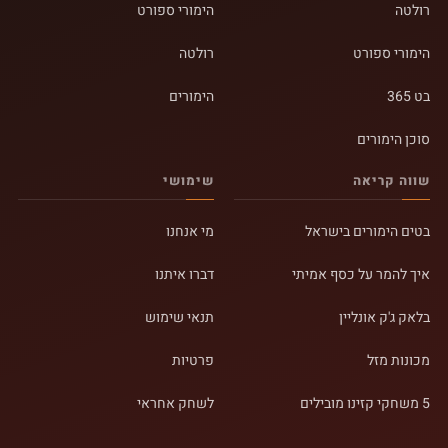
רולטה
הימורי ספורט
הימורי ספורט
רולטה
בט 365
הימורים
סוכן הימורים
שווה קריאה
שימושי
בטים הימורים בישראל
מי אנחנו
איך להמר על כסף אמיתי
דברו איתנו
בלאק ג'ק אונליין
תנאי שימוש
מכונות מזל
פרטיות
5 משחקי קזינו מובילים
לשחק אחראי