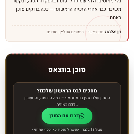
בלי נימוסים. ולמי שמתחיל: פתחו בהפקדה קטנה, ובקשו
משיכה כבר אחרי הזכייה הראשונה – ככה בודקים סוכן
באמת.
דן אלמוג
עורך ראשי – הימורים אונליין וסוכנים
סוכן בווצאפ
מחכים לבט הראשון שלכם?
הסוכן שלנו זמין בוואטסאפ – כמה הודעות, והחשבון
שלכם באוויר.
דברו עם הסוכן
מגיל 18 בלבד · אפשר להפסיד כאן כסף אמיתי ·