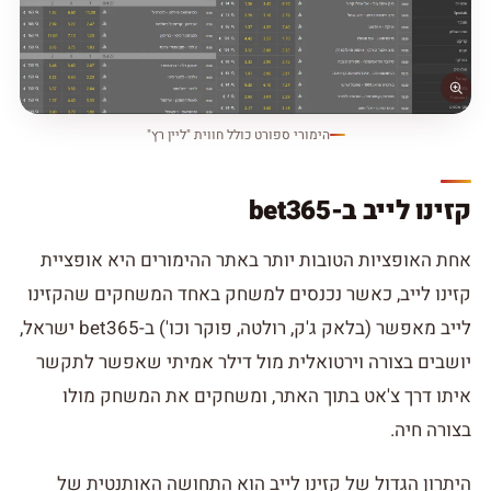
הימורי ספורט כולל חווית "ליין רץ"
קזינו לייב ב-bet365
אחת האופציות הטובות יותר באתר ההימורים היא אופציית
קזינו לייב, כאשר נכנסים למשחק באחד המשחקים שהקזינו
לייב מאפשר (בלאק ג'ק, רולטה, פוקר וכו') ב-bet365 ישראל,
יושבים בצורה וירטואלית מול דילר אמיתי שאפשר לתקשר
איתו דרך צ'אט בתוך האתר, ומשחקים את המשחק מולו
בצורה חיה.
היתרון הגדול של קזינו לייב הוא התחושה האותנטית של