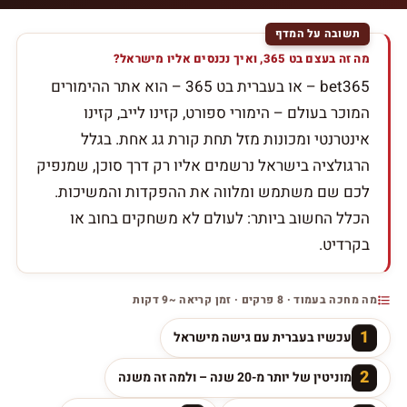
מה זה בעצם בט 365, ואיך נכנסים אליו מישראל?
bet365 – או בעברית בט 365 – הוא אתר ההימורים
המוכר בעולם – הימורי ספורט, קזינו לייב, קזינו
אינטרנטי ומכונות מזל תחת קורת גג אחת. בגלל
הרגולציה בישראל נרשמים אליו רק דרך סוכן, שמנפיק
לכם שם משתמש ומלווה את ההפקדות והמשיכות.
הכלל החשוב ביותר: לעולם לא משחקים בחוב או
בקרדיט.
מה מחכה בעמוד · 8 פרקים · זמן קריאה ~9 דקות
1
עכשיו בעברית עם גישה מישראל
2
מוניטין של יותר מ-20 שנה – ולמה זה משנה