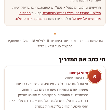
ייעוץ ולא הזמנה להמר.
מרגישים שהמשחק מנהל אתכם? יש כתובת, בחינם ובדיסקרטיות:
מיל"ה – המרכז הישראלי לטיפול בהימורים
, קבוצות
מהמרים
אנונימיים GA ישראל
, וכל הכלים בעמוד
המשחק האחראי שלנו
.
את העמוד הזה כתב ובדק צוות הימורים IL · לגילאי 18 ומעלה · משחקים
בתקציב סגור ובראש צלול
מי כתב את המדריך
איתי
בן-שחר
א
עורך הימורי ספורט
חי את ליגות הכדורגל של אירופה ושל ישראל כבר יותר
מעשור, קודם כתחקירן ספורט והיום כעורך תחום
ההימורים על משחקים. מסקר הימורי ספורט אונליין –
כדורגל, כדורסל, טניס וליגת האלופות – עם דגש על קריאת
יחסי סיכוי, הימורים בלייב וניהול בנקרול.