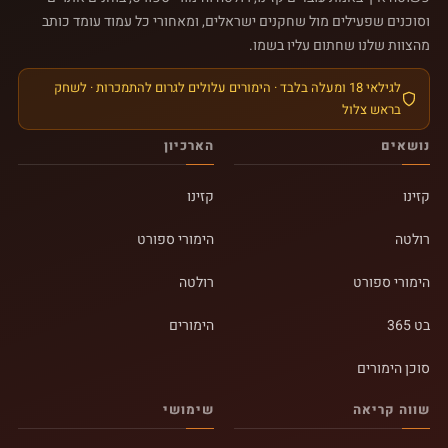
וסוכנים שפעילים מול שחקנים ישראלים, ומאחורי כל עמוד עומד כותב
מהצוות שלנו שחתום עליו בשמו.
לגילאי 18 ומעלה בלבד · הימורים עלולים לגרום להתמכרות · לשחק
בראש צלול
נושאים
הארכיון
קזינו
קזינו
רולטה
הימורי ספורט
הימורי ספורט
רולטה
בט 365
הימורים
סוכן הימורים
שווה קריאה
שימושי