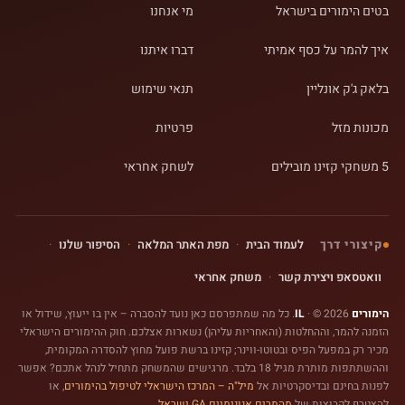
בטים הימורים בישראל
מי אנחנו
איך להמר על כסף אמיתי
דברו איתנו
בלאק ג'ק אונליין
תנאי שימוש
מכונות מזל
פרטיות
5 משחקי קזינו מובילים
לשחק אחראי
קיצורי דרך
לעמוד הבית
·
מפת האתר המלאה
·
הסיפור שלנו
·
וואטסאפ ויצירת קשר
·
משחק אחראי
הימורים IL
· © 2026. כל מה שמתפרסם כאן נועד להסברה – אין בו ייעוץ, שידול או
הזמנה להמר, וההחלטות (והאחריות עליהן) נשארות אצלכם. חוק ההימורים הישראלי
מכיר רק במפעל הפיס
ובטוטו-ווינר
; קזינו ברשת פועל מחוץ להסדרה המקומית,
וההשתתפות מותרת מגיל 18 בלבד. מרגישים שהמשחק מתחיל לנהל אתכם? אפשר
לפנות בחינם ובדיסקרטיות אל
מיל"ה – המרכז הישראלי לטיפול בהימורים
, או
להצטרף לקבוצות של
מהמרים אנונימיים GA ישראל
.