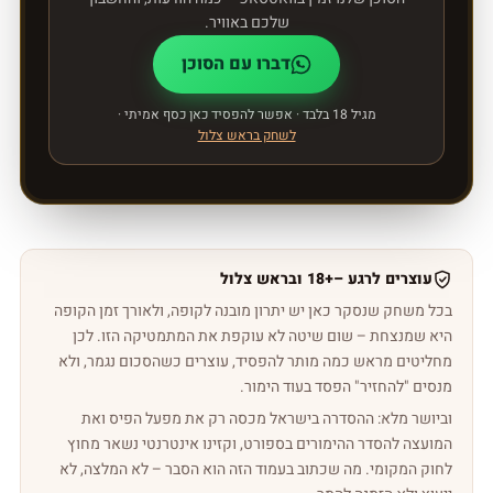
שלכם באוויר.
דברו עם הסוכן
מגיל 18 בלבד · אפשר להפסיד כאן כסף אמיתי ·
לשחק בראש צלול
עוצרים לרגע –
18+
‏ ובראש צלול
בכל משחק שנסקר כאן יש יתרון מובנה לקופה, ולאורך זמן הקופה
היא שמנצחת – שום שיטה לא עוקפת את המתמטיקה הזו. לכן
מחליטים מראש כמה מותר להפסיד, עוצרים כשהסכום נגמר, ולא
מנסים "להחזיר" הפסד בעוד הימור.
וביושר מלא: ההסדרה בישראל מכסה רק את מפעל הפיס ואת
המועצה להסדר ההימורים בספורט, וקזינו אינטרנטי נשאר מחוץ
לחוק המקומי. מה שכתוב בעמוד הזה הוא הסבר – לא המלצה, לא