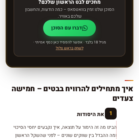
מחכים לבט הראשון שלכם?
הסוכן שלנו זמין בוואטסאפ – כמה הודעות, והחשבון
שלכם באוויר.
דברו עם הסוכן
מגיל 18 בלבד · אפשר להפסיד כאן כסף אמיתי ·
לשחק בראש צלול
איך מתחילים להרוויח בבטים – חמישה
צעדים
למדו את היסודות
הבינו מה זה הימור על תוצאה, איך נקבעים יחסי הסיכוי
ומה ההבדל בין שווקים שונים – לפני שהשקל הראשון